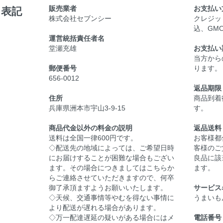
販売業者
お支払い
く表記
株式会社セブンシー
クレジッ
込、GM
運営統括責任者名
堂瀬充雄
お支払い
当方から
郵便番号
ります
656-0012
返品期限
住所
商品到着
兵庫県洲本市宇山3-9-15
す。
商品代金以外の料金の説明
返品送料
送料は全国一律600円です。
お客様都
◇配送先の地域によっては、ご希望日時
客様のご
にお届けすることが困難な場合もござい
良品に該
ます。その場合につきましてはこちらか
ます。
らご連絡させていただきますので、何卒
御了承頂ますようお願いいたします。
サービス
◇天候、交通事情等やむを得ない事情に
うまいも
より配送が遅れる場合があります。
◇万一配達遅延の疑いがある場合にはメ
電話番号